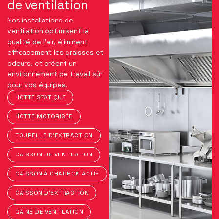
de ventilation
Nos installations de
ventilation optimisent la
qualité de l’air, éliminent
efficacement les graisses et
odeurs, et créent un
environnement de travail sûr
pour vos équipes.
HOTTE STATIQUE
HOTTE MOTORISÉE
TOURELLE D'EXTRACTION
CAISSON DE VENTILATION
CAISSON À CHARBON ACTIF
CAISSON D'EXTRACTION
GAINE DE VENTILATION