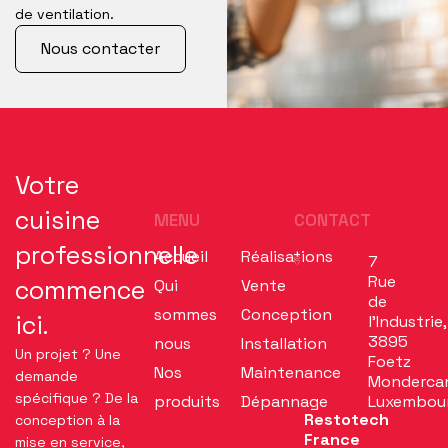
de ventilation.
Nous contacter
Votre
cuisine
MENU
CONTACT
professionnelle
Accueil
Réalisations
7
Rue
commence
Qui
Vente
de
sommes
Conception
ici.
l’Industrie,
3895
nous
Installation
Un projet ? Une
Foetz
Nos
Maintenance
demande
Monderca
spécifique ? De la
produits
Dépannage
Luxembou
Restotech
conception à la
France
mise en service,