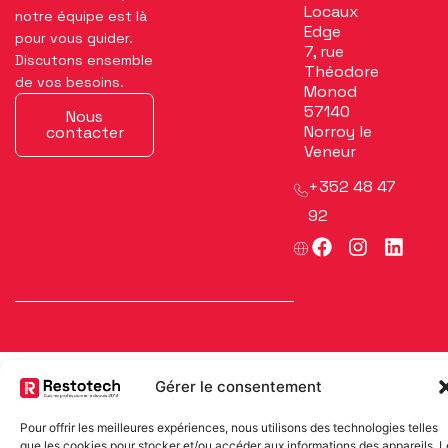
Locaux
notre équipe est là
Edge
pour vous guider.
7, rue
Discutons ensemble
Théodore
de vos besoins.
Monod
57140
Nous
Norroy le
contacter
Veneur
+352 48 47
92
F
I
L
a
n
i
c
s
n
e
t
k
b
a
e
o
g
d
o
r
i
k
a
n
Gérer le consentement
m
RESTOTECH S.A. © 2025
Pour offrir les meilleures expériences, nous utilisons des technologies telles
Mentions légales
que les cookies pour stocker et/ou accéder aux informations des appareils. L