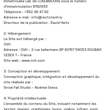
Immatriculée LBE de LUXEMBOURG sous le numéro
d’immatriculation
B182933
Téléphone :
+352 48 47 92
Adresse e-mail :
info@restotech.lu
Directeur de la publication :
David Heitz
2. Hébergement
Le Site est hébergé par :
OVH
Adresse :
OVH – 2 rue kellermann BP 80157 59053 ROUBAIX
CEDEX 1 – France
Site web :
www.ovh.com
3. Conception et développement
Conception graphique, intégration et développement du
site réalisés par :
Snow Fall Studio – Noémie Gress
4. Propriété intellectuelle
L’ensemble du contenu du Site, incluant notamment les
textes, images, graphismes, logos, vidéos, icônes, sons,