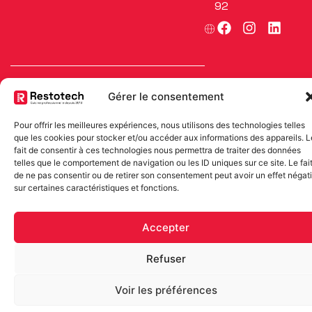
92
F
I
L
a
n
i
c
s
n
e
t
k
b
a
e
o
g
d
Gérer le consentement
o
r
i
k
a
n
Pour offrir les meilleures expériences, nous utilisons des technologies telles
m
que les cookies pour stocker et/ou accéder aux informations des appareils. L
RESTOTECH S.A. © 2025
fait de consentir à ces technologies nous permettra de traiter des données
telles que le comportement de navigation ou les ID uniques sur ce site. Le fai
Mentions légales
de ne pas consentir ou de retirer son consentement peut avoir un effet négati
Politique de confidentialité
sur certaines caractéristiques et fonctions.
Accepter
Refuser
Voir les préférences