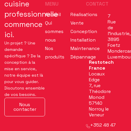
cuisine
MENU
CONTACT
professionnelle
Accueil
Réalisations
7
Rue
commence
Qui
Vente
de
sommes
Conception
ici.
l’Industrie,
3895
nous
Installation
Un projet ? Une
Foetz
Nos
Maintenance
demande
Monderca
spécifique ? De la
produits
Dépannage
Luxembou
Restotech
conception à la
France
mise en service,
Locaux
notre équipe est là
Edge
pour vous guider.
7, rue
Discutons ensemble
Théodore
de vos besoins.
Monod
57140
Nous
Norroy le
contacter
Veneur
+352 48 47