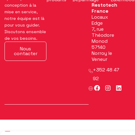
Restotech
conception à la
France
mise en service,
Locaux
notre équipe est là
Edge
pour vous guider.
7, rue
Discutons ensemble
Théodore
de vos besoins.
Monod
57140
Nous
Norroy le
contacter
Veneur
+352 48 47
92
F
I
L
a
n
i
c
s
n
e
t
k
b
a
e
o
g
d
o
r
i
k
a
n
m